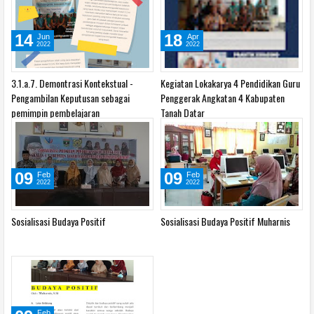
Tahun 2023
14
18
Jun
Apr
2022
2022
3.1.a.7. Demontrasi Kontekstual -
Kegiatan Lokakarya 4 Pendidikan Guru
Pengambilan Keputusan sebagai
Penggerak Angkatan 4 Kabupaten
pemimpin pembelajaran
Tanah Datar
09
09
Feb
Feb
2022
2022
Sosialisasi Budaya Positif
Sosialisasi Budaya Positif Muharnis
Feb