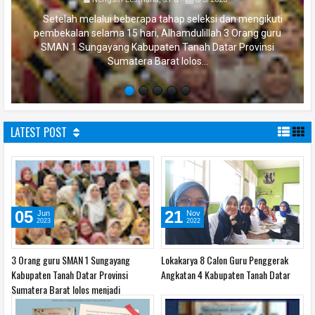
Setelah melalui beberapa tahap seleksi dan mengikuti
pembekalan selama 15 hari, Alhamdulillah 3 Orang guru
SMAN 1 Sungayang Kabupaten Tanah Datar Provinsi
Sumatera Barat lolos...
LATEST POST
05
21
Jun
Nov
2023
2022
3 Orang guru SMAN 1 Sungayang
Lokakarya 8 Calon Guru Penggerak
Kabupaten Tanah Datar Provinsi
Angkatan 4 Kabupaten Tanah Datar
Sumatera Barat lolos menjadi
Pengajar Praktik (PP) Angkatan 9