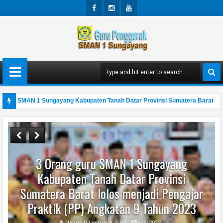
Face
Insta
Yout
Boo
Gra
Ube
K
M
guru SMAN 1 Sungayang Kabupaten Tanah Datar Provinsi Sumatera Barat lolos
k Kolaborasi Guru Penggerak SMAN 1 Sungayang
3 Orang guru SMAN 1 Sungayang
Kabupaten Tanah Datar Provinsi
Sumatera Barat lolos menjadi Pengajar
Praktik (PP) Angkatan 9 Tahun 2023
Nengsih Lesmana, S.Pd
6/5/2023