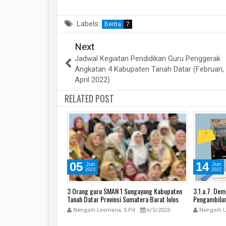
Labels:
Berita
7
Next
Jadwal Kegiatan Pendidikan Guru Penggerak
Angkatan 4 Kabupaten Tanah Datar (Februari,
April 2022)
RELATED POST
14
18
Jun
Jan
2022
2022
Sungayang Kabupaten
3.1.a.7. Demontrasi Kontekstual -
Kelompok Ko
Sumatera Barat lolos
Pengambilan Keputusan sebagai pemimpin
Sungayang
tik (PP) Angkatan 9
pembelajaran
.Pd
6/5/2023
Nengsih Lesmana, S.Pd
6/14/2022
Nengsih L