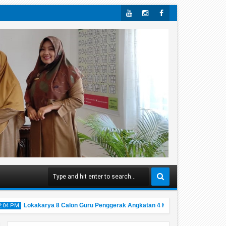
Yout
Insta
Face
Ube
Gra
Boo
M
K
Lokakarya 8 Calon Guru Penggerak Angkatan 4 Kabupaten Tanah Datar
4 PM