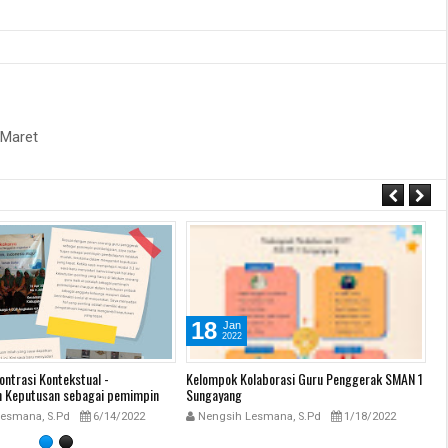
 Maret
15
Jan
2022
laborasi Guru Penggerak SMAN 1
Alamat/ Lokasi
Pr
An
Nengsih Lesmana, S.Pd
1/15/2022
esmana, S.Pd
1/18/2022